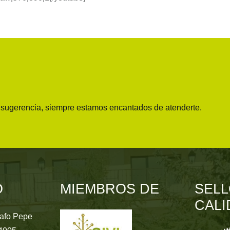
o sugerencia, siempre estamos encantados de atenderte.
O
MIEMBROS DE
SELL
CALI
rafo Pepe