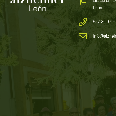
Gracia s/n 
León
987 26 07 9
info@alzhei