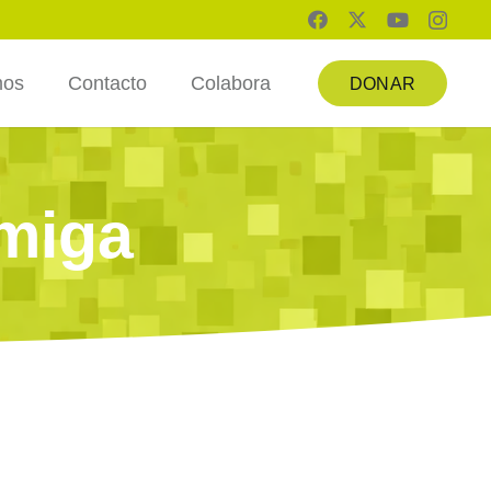
mos
Contacto
Colabora
DONAR
miga