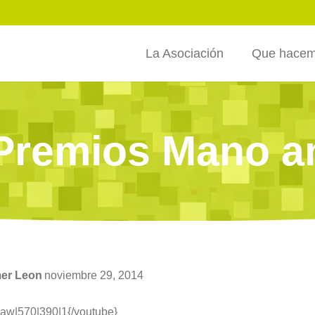
La Asociación
Que hace
 Premios Mano a
mer Leon
noviembre 29, 2014
aw
|570|390|1{/youtube}