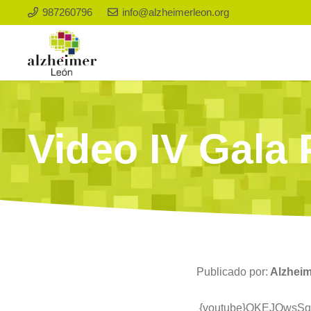
987260796
info@alzheimerleon.org
Video IV Gala
Publicado por:
Alzhei
{youtube}
QKEJOwsSq