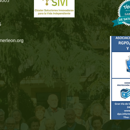
24005
6
merleon.org