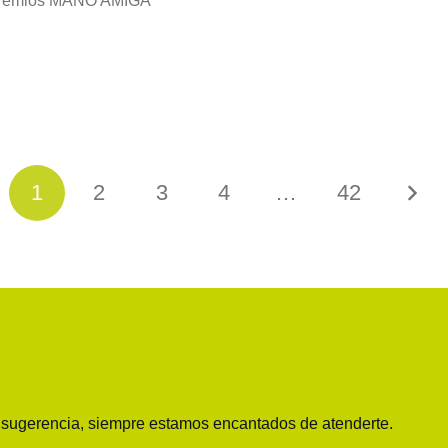
 Premios MANO AMIGA
1
2
3
4
…
42
o sugerencia, siempre estamos encantados de atenderte.