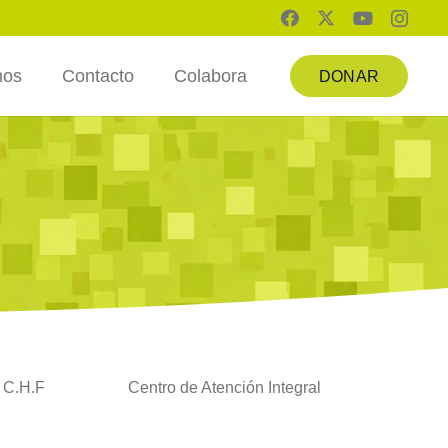
mos
Contacto
Colabora
DONAR
o C.H.F
Centro de Atención Integral