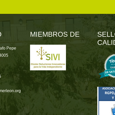
O
MIEMBROS DE
SELL
CALI
rafo Pepe
24005
6
merleon.org