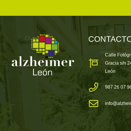
CONTACT
Calle Fotóg
Gracia s/n 
León
987 26 07 9
info@alzhei