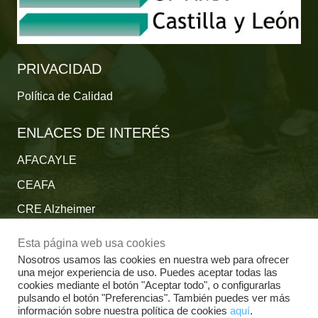
PRIVACIDAD
Política de Calidad
ENLACES DE INTERÉS
AFACAYLE
CEAFA
CRE Alzheimer
Fundación Reina Sofía
Esta página web usa cookies
Fundación Cien
Nosotros usamos las cookies en nuestra web para ofrecer
una mejor experiencia de uso. Puedes aceptar todas las
Plataforma del Voluntariado de España
cookies mediante el botón "Aceptar todo", o configurarlas
pulsando el botón "Preferencias". También puedes ver más
Fundación Por un Mañana sin Alzheimer
información sobre nuestra política de cookies
aquí
.