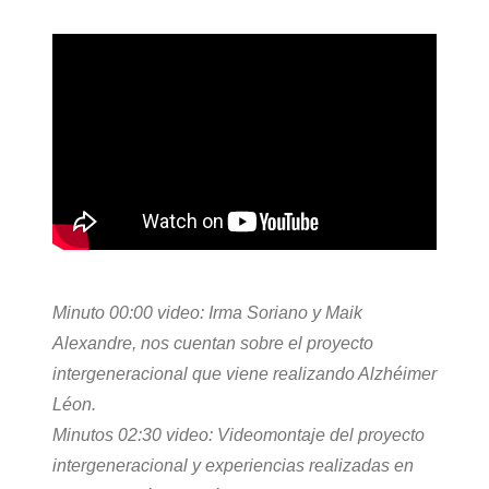
Minuto 00:00 video: Irma Soriano y Maik
Alexandre, nos cuentan sobre el proyecto
intergeneracional que viene realizando Alzhéimer
Léon.
Minutos 02:30 video: Videomontaje del proyecto
intergeneracional y experiencias realizadas en