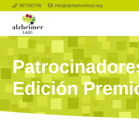
987260796
info@alzheimerleon.org
Patrocinadores
Edición Prem