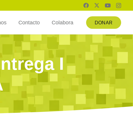
mos
Contacto
Colabora
DONAR
ntrega I
A