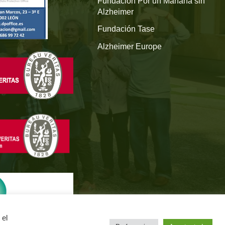
Fundación Por un Mañana sin
Alzheimer
Fundación Tase
Alzheimer Europe
 el