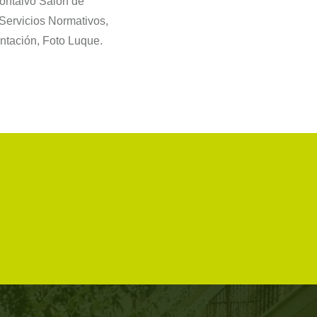
ontalvo Salón de
Servicios Normativos,
ntación, Foto Luque.