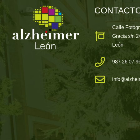
CONTACT
Calle Fotóg
Gracia s/n 
León
987 26 07 9
info@alzhei