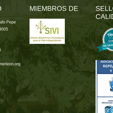
O
MIEMBROS DE
SELL
CALI
rafo Pepe
24005
6
merleon.org