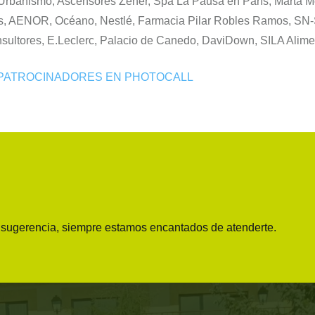
 Urbanismo, Ascensores Zener, Spa La Pausa en París, Marta M
es, AENOR, Océano, Nestlé, Farmacia Pilar Robles Ramos, SN-
sultores, E.Leclerc, Palacio de Canedo, DaviDown, SILA Alime
 PATROCINADORES EN PHOTOCALL
o sugerencia, siempre estamos encantados de atenderte.