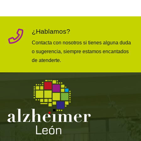
¿Hablamos?
Contacta con nosotros si tienes alguna duda
o sugerencia, siempre estamos encantados
de atenderte.