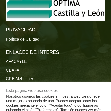
PRIVACIDAD
Política de Calidad
ENLACES DE INTERÉS
AFACAYLE
CEAFA
CRE Alzheimer
Fundación Reina Sofía
Esta página web usa cookies
Fundación Cien
Nosotros usamos las cookies en nuestra web para ofrecer
una mejor experiencia de uso. Puedes aceptar todas las
Plataforma del Voluntariado de España
cookies mediante el botón "Aceptar todo", o configurarlas
pulsando el botón "Preferencias". También puedes ver más