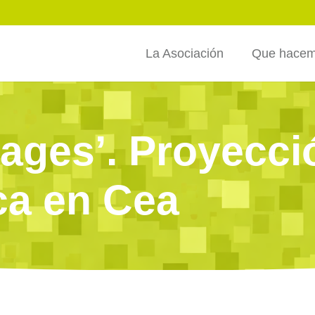
La Asociación
Que hace
vages’. Proyecci
ca en Cea