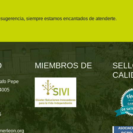
o sugerencia, siempre estamos encantados de atenderte.
O
MIEMBROS DE
SELL
CALI
rafo Pepe
24005
6
merleon.org