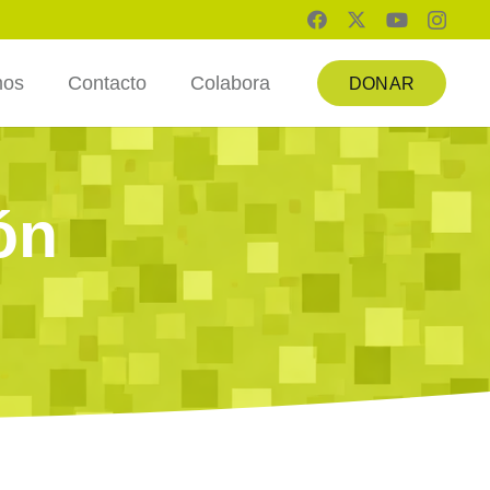
mos
Contacto
Colabora
DONAR
ón