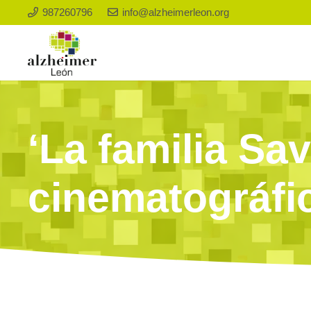
987260796
info@alzheimerleon.org
‘La familia Sa
cinematográfi