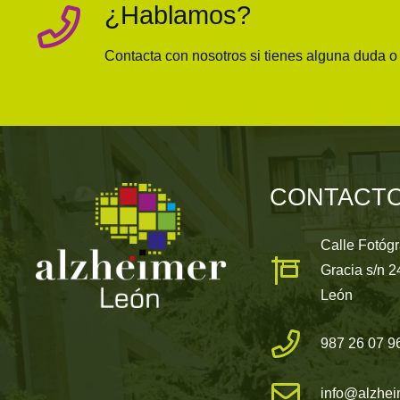
¿Hablamos?
Contacta con nosotros si tienes alguna duda 
CONTACT
Calle Fotóg
Gracia s/n 
León
987 26 07 9
info@alzhei