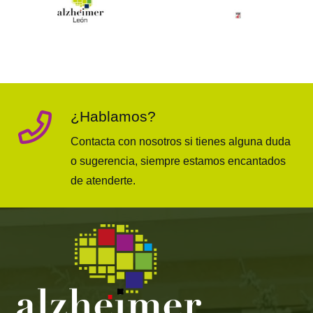
¿Hablamos?
Contacta con nosotros si tienes alguna duda
o sugerencia, siempre estamos encantados
de atenderte.