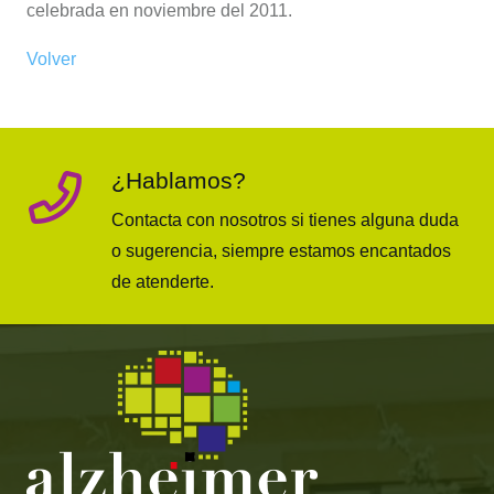
celebrada en noviembre del 2011.
Volver
¿Hablamos?
Contacta con nosotros si tienes alguna duda
o sugerencia, siempre estamos encantados
de atenderte.