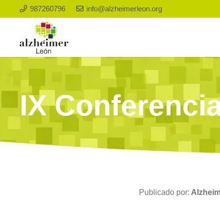
987260796
info@alzheimerleon.org
IX Conferenci
Publicado por:
Alzhei