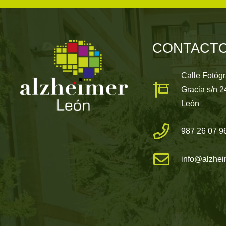
CONTACT
Calle Fotóg
Gracia s/n 
León
987 26 07 9
info@alzhei