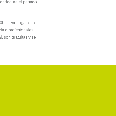
u andadura el pasado
h , tiene lugar una
ta a profesionales,
l, son gratuitas y se