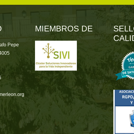
O
MIEMBROS DE
SELL
CALI
rafo Pepe
24005
6
merleon.org