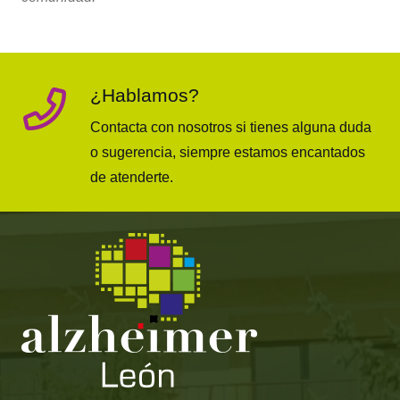
¿Hablamos?
Contacta con nosotros si tienes alguna duda
o sugerencia, siempre estamos encantados
de atenderte.