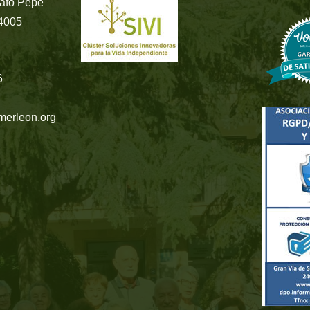
rafo Pepe
24005
6
merleon.org