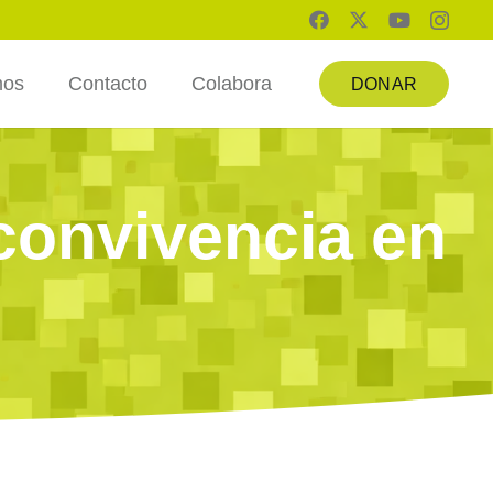
mos
Contacto
Colabora
DONAR
convivencia en