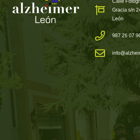
Calle Fotóg
Gracia s/n 
León
987 26 07 9
info@alzhei