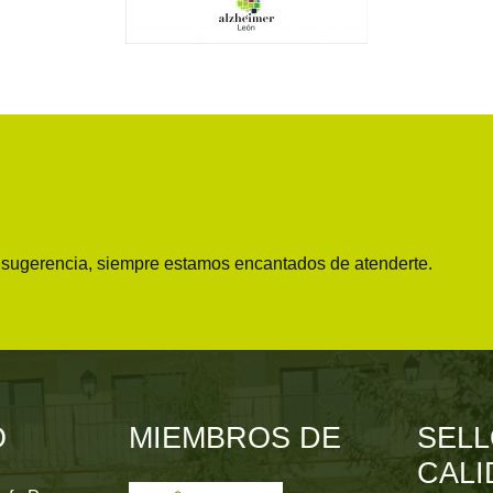
o sugerencia, siempre estamos encantados de atenderte.
O
MIEMBROS DE
SELL
CALI