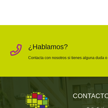
¿Hablamos?
Contacta con nosotros si tienes alguna duda 
CONTACT