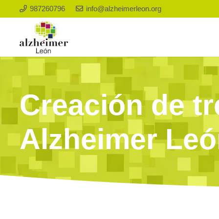
987260796
info@alzheimerleon.org
Creación de t
Alzheimer Leó