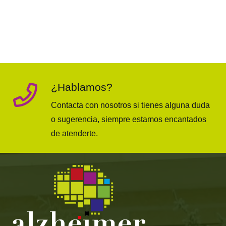
¿Hablamos?
Contacta con nosotros si tienes alguna duda
o sugerencia, siempre estamos encantados
de atenderte.