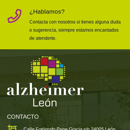
¿Hablamos?
Contacta con nosotros si tienes alguna duda
o sugerencia, siempre estamos encantados
de atenderte.
CONTACTO
Calle Fotógrafo Pepe Gracia s/n 24005 León