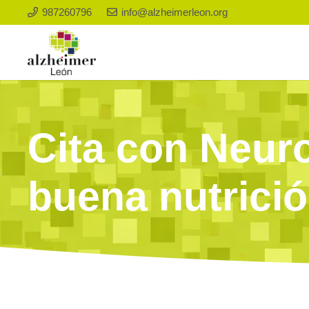
987260796
info@alzheimerleon.org
Cita con Neuro
buena nutrició