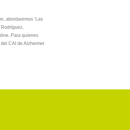
ón, abordaremos ‘Las
l Rodríguez,
nline. Para quienes
s del CAI de Alzheimer