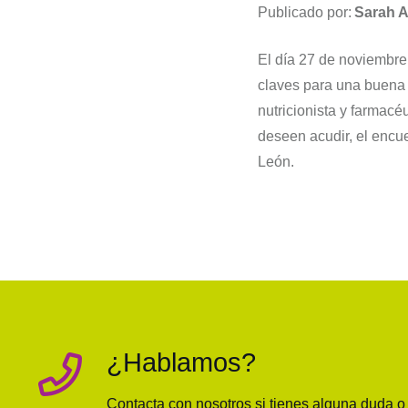
Publicado por:
Sarah A
El día 27 de noviembre
claves para una buena 
nutricionista y farmacé
deseen acudir, el encue
León.
¿Hablamos?
Contacta con nosotros si tienes alguna duda 