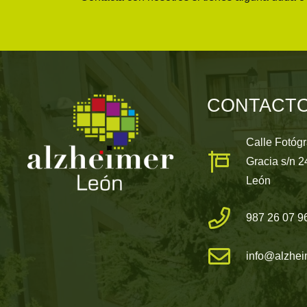
CONTACT
Calle Fotóg
Gracia s/n 
León
987 26 07 9
info@alzhei