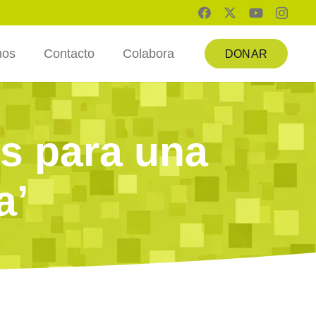
mos
Contacto
Colabora
DONAR
es para una
a’