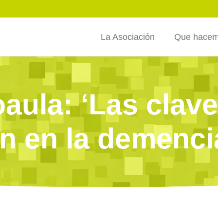
La Asociación
Que hace
aula: ‘Las clav
n en la demenci