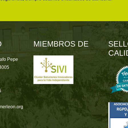
O
MIEMBROS DE
SELL
CALI
rafo Pepe
24005
6
merleon.org