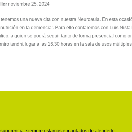
ller
noviembre 25, 2024
 tenemos una nueva cita con nuestra Neuroaula. En esta ocasi
nutrición en la demencia’. Para ello contaremos con Luis Nista
utico, a quien se podrá seguir tanto de forma presencial como o
ntro tendrá lugar a las 16.30 horas en la sala de usos múltiple
o sugerencia, siempre estamos encantados de atenderte.