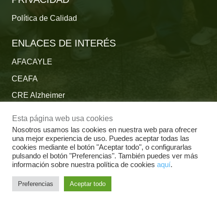
Política de Calidad
ENLACES DE INTERÉS
AFACAYLE
CEAFA
CRE Alzheimer
Fundación Reina Sofía
Esta página web usa cookies
Fundación Cien
Nosotros usamos las cookies en nuestra web para ofrecer
una mejor experiencia de uso. Puedes aceptar todas las
Plataforma del Voluntariado de España
cookies mediante el botón "Aceptar todo", o configurarlas
pulsando el botón "Preferencias". También puedes ver más
Fundación Por un Mañana sin Alzheimer
información sobre nuestra política de cookies
aquí
.
Fundación Tase
Preferencias
Aceptar todo
Alzheimer Europe