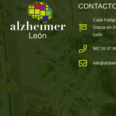
CONTACT
Calle Fotóg
Gracia s/n 
León
987 26 07 9
info@alzhei