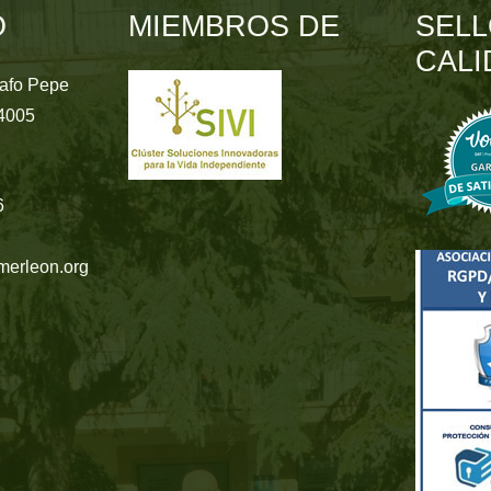
O
MIEMBROS DE
SELL
CALI
rafo Pepe
24005
6
merleon.org