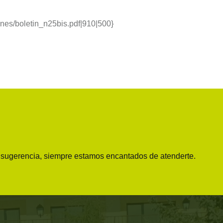
ines/boletin_n25bis.pdf|910|500}
o sugerencia, siempre estamos encantados de atenderte.