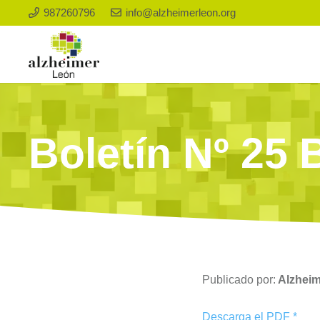
987260796
info@alzheimerleon.org
Boletín Nº 25 
Publicado por:
Alzhei
Descarga el PDF *