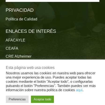
PRIVACIDAD
Política de Calidad
ENLACES DE INTERÉS
AFACAYLE
CEAFA
CRE Alzheimer
Fundación Reina Sofía
Esta página web usa cookies
Fundación Cien
Nosotros usamos las cookies en nuestra web para ofrecer
una mejor experiencia de uso. Puedes aceptar todas las
Plataforma del Voluntariado de España
cookies mediante el botón "Aceptar todo", o configurarlas
pulsando el botón "Preferencias". También puedes ver más
Fundación Por un Mañana sin Alzheimer
información sobre nuestra política de cookies
aquí
.
Fundación Tase
Preferencias
Aceptar todo