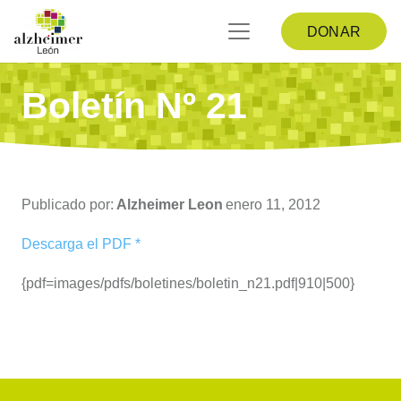
DONAR
Boletín Nº 21
Publicado por:
Alzheimer Leon
enero 11, 2012
Descarga el PDF *
{pdf=images/pdfs/boletines/boletin_n21.pdf|910|500}