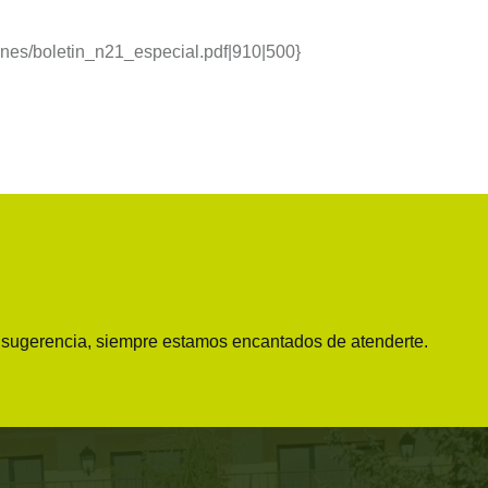
ines/boletin_n21_especial.pdf|910|500}
o sugerencia, siempre estamos encantados de atenderte.