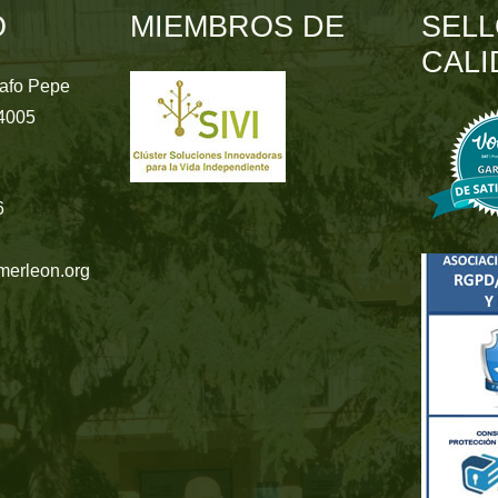
O
MIEMBROS DE
SELL
CALI
rafo Pepe
24005
6
merleon.org