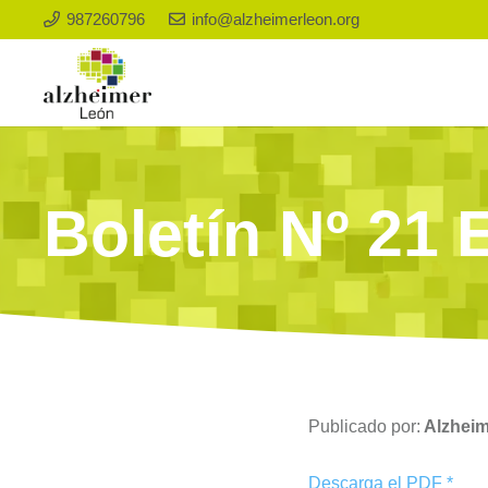
987260796
info@alzheimerleon.org
Boletín Nº 21 
Publicado por:
Alzhei
Descarga el PDF *