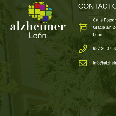
CONTACT
Calle Fotóg
Gracia s/n 
León
987 26 07 9
info@alzhei