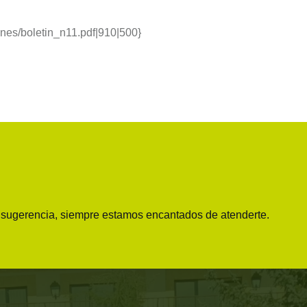
ines/boletin_n11.pdf|910|500}
o sugerencia, siempre estamos encantados de atenderte.