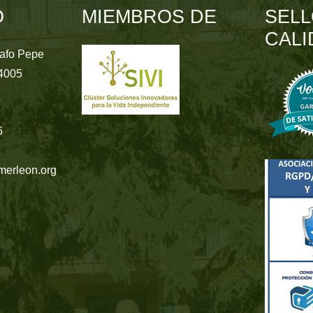
O
MIEMBROS DE
SELL
CALI
rafo Pepe
24005
6
merleon.org