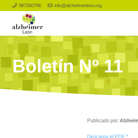
987260796
info@alzheimerleon.org
Boletín Nº 11
Publicado por:
Alzhei
Descarga el PDF *