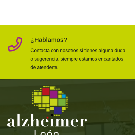
¿Hablamos?
Contacta con nosotros si tienes alguna duda
o sugerencia, siempre estamos encantados
de atenderte.