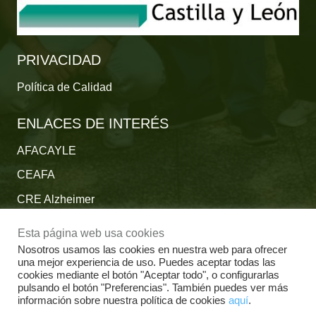
PRIVACIDAD
Política de Calidad
ENLACES DE INTERÉS
AFACAYLE
CEAFA
CRE Alzheimer
Fundación Reina Sofía
Esta página web usa cookies
Fundación Cien
Nosotros usamos las cookies en nuestra web para ofrecer
una mejor experiencia de uso. Puedes aceptar todas las
Plataforma del Voluntariado de España
cookies mediante el botón "Aceptar todo", o configurarlas
pulsando el botón "Preferencias". También puedes ver más
Fundación Por un Mañana sin Alzheimer
información sobre nuestra política de cookies
aquí
.