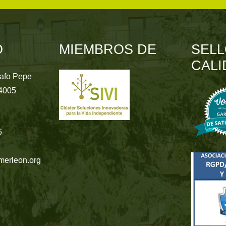
O
MIEMBROS DE
SELL
CALI
rafo Pepe
24005
6
merleon.org