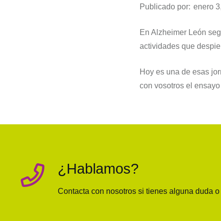
Publicado por:
enero 3
En Alzheimer León segu
actividades que despier
Hoy es una de esas jo
con vosotros el ensayo
¿Hablamos?
Contacta con nosotros si tienes alguna duda 