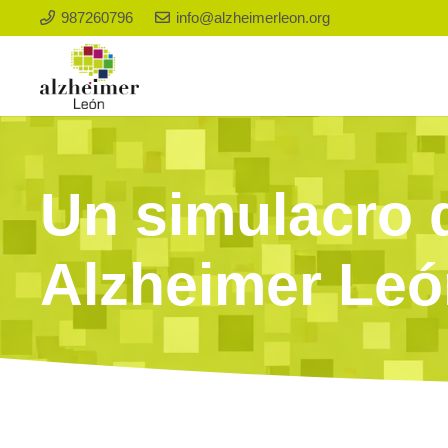
987260796
info@alzheimerleon.org
Un simulacro 
Alzheimer Leó