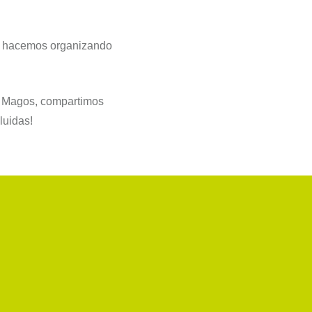
lo hacemos organizando
s Magos, compartimos
luidas!