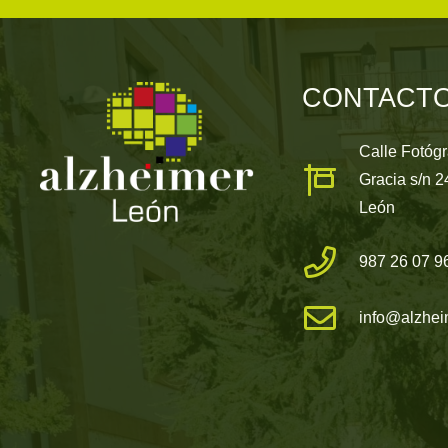
CONTACT
Calle Fotóg
Gracia s/n 
León
987 26 07 9
info@alzhei