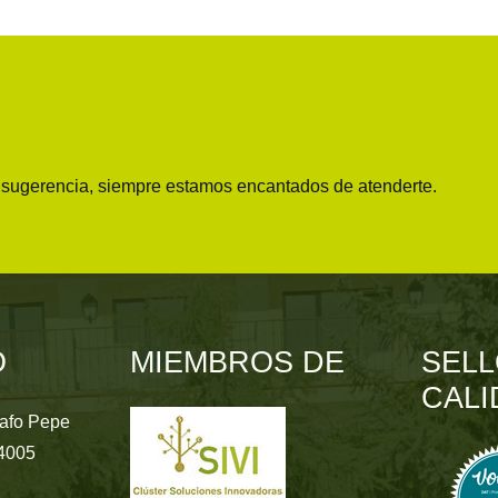
o sugerencia, siempre estamos encantados de atenderte.
O
MIEMBROS DE
SELL
CALI
rafo Pepe
24005