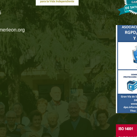
6
merleon.org