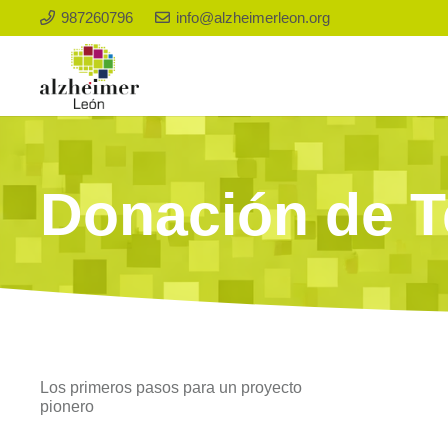
987260796
info@alzheimerleon.org
Donación de T
Los primeros pasos para un proyecto
pionero