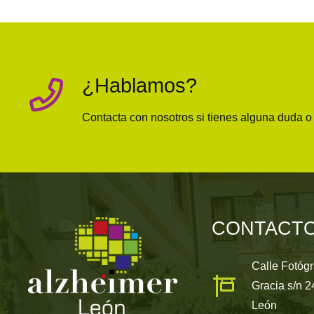
¿Hablamos?
Contacta con nosotros si tienes alguna duda 
CONTACT
Calle Fotóg
Gracia s/n 
León