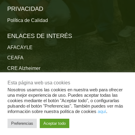
PRIVACIDAD
Política de Calidad
ENLACES DE INTERÉS
AFACAYLE
CEAFA
CRE Alzheimer
Fundación Reina Sofía
Esta página web usa cookies
Fundación Cien
Nosotros usamos las cookies en nuestra web para ofrecer
una mejor experiencia de uso. Puedes aceptar todas las
Plataforma del Voluntariado de España
cookies mediante el botón "Aceptar todo", o configurarlas
pulsando el botón "Preferencias". También puedes ver más
Fundación Por un Mañana sin Alzheimer
información sobre nuestra política de cookies
aquí
.
Fundación Tase
Preferencias
Aceptar todo
Alzheimer Europe