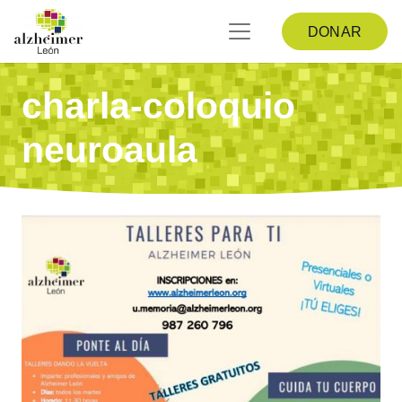
DONAR
charla-coloquio
neuroaula