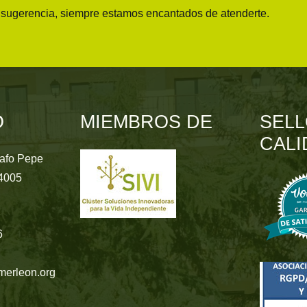
o sugerencia, siempre estamos encantados de atenderte.
O
MIEMBROS DE
SELL
CALI
rafo Pepe
24005
6
merleon.org