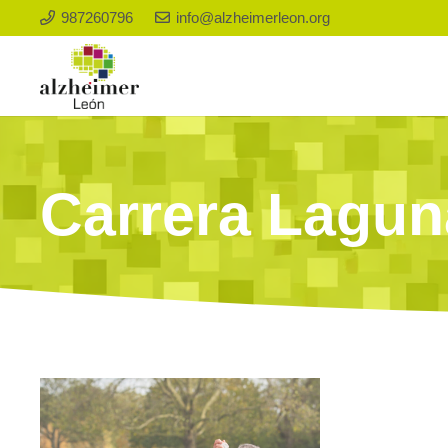
987260796
info@alzheimerleon.org
Carrera Laguna