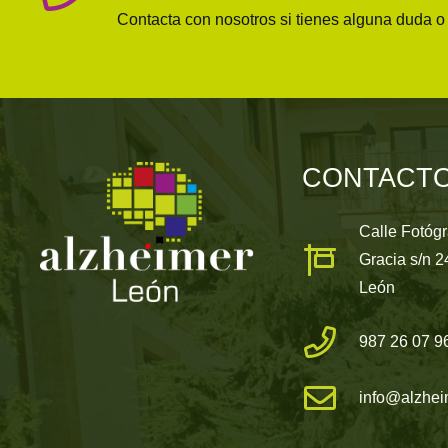
Contacta con nosotros si tienes alguna duda 
CONTACT
Calle Fotóg
Gracia s/n 
León
987 26 07 9
info@alzhei