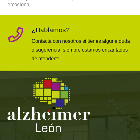
emocional
¿Hablamos?
Contacta con nosotros si tienes alguna duda
o sugerencia, siempre estamos encantados
de atenderte.