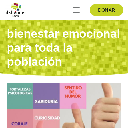
DONAR
bienestar emocional
para toda la
población