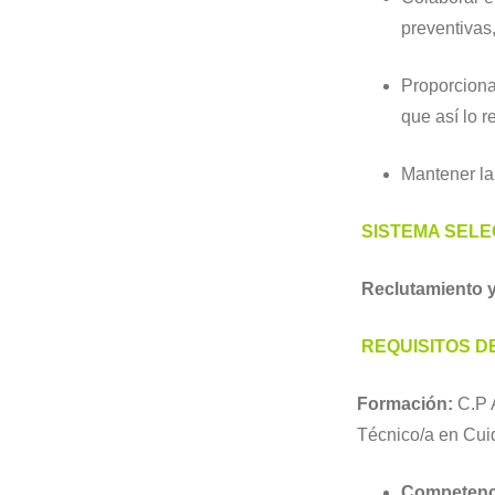
preventivas
Proporcionar
que así lo r
Mantener la
SISTEMA SELE
Reclutamiento y
REQUISITOS D
Formación:
C.P 
Técnico/a en Cui
Competenc