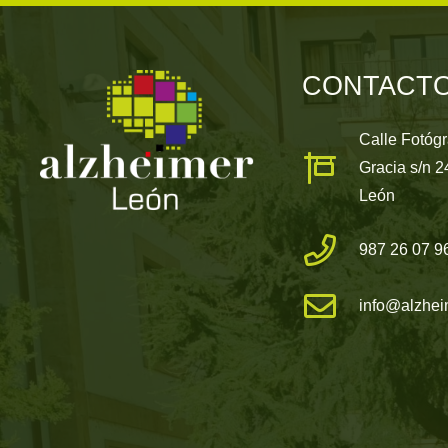
CONTACT
Calle Fotóg
Gracia s/n 
León
987 26 07 9
info@alzhei