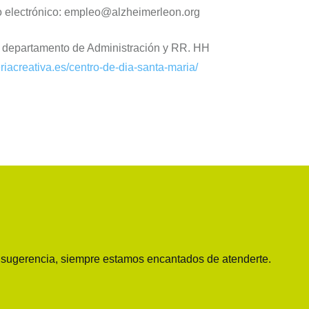
o electrónico:
empleo@alzheimerleon.org
 departamento de Administración y RR. HH
eriacreativa.es/centro-de-dia-santa-maria/
o sugerencia, siempre estamos encantados de atenderte.