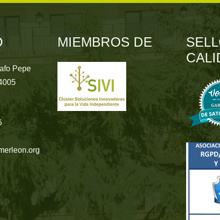
O
MIEMBROS DE
SELL
CALI
rafo Pepe
24005
6
merleon.org