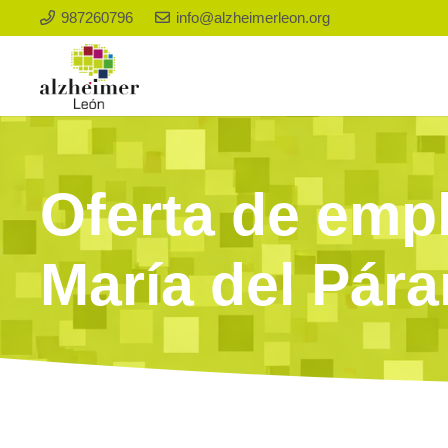
987260796
info@alzheimerleon.org
Oferta de empl
María del Pár