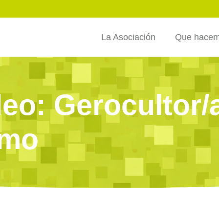
La Asociación
Que hace
eo: Gerocultor/
amo