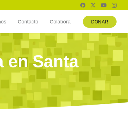
mos
Contacto
Colabora
DONAR
a en Santa