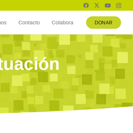
mos
Contacto
Colabora
DONAR
tuación