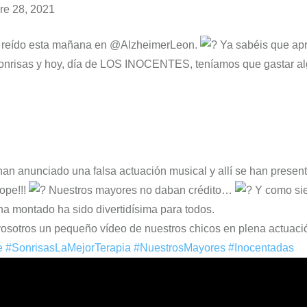
re 28, 2021
reído esta mañana en @AlzheimerLeon.
Ya sabéis que ap
sonrisas y hoy, día de LOS INOCENTES, teníamos que gastar 
han anunciado una falsa actuación musical y allí se han presen
ope!!!
Nuestros mayores no daban crédito…
Y como sie
 ha montado ha sido divertidísima para todos.
sotros un pequeño vídeo de nuestros chicos en plena actua
e
#SonrisasLaMejorTerapia
#NuestrosMayores
#Inocentadas