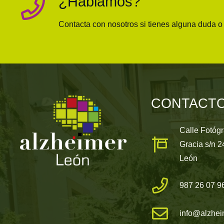
¿Hablamos?
Contacta con nosotros si tienes alguna duda 
CONTACT
Calle Fotóg
Gracia s/n 
León
987 26 07 9
info@alzhei