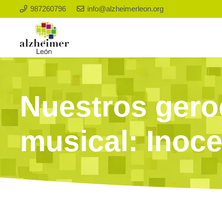
987260796
info@alzheimerleon.org
Nuestros gero
musical: Inoc