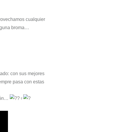
rovechamos cualquier
alguna broma…
tado: con sus mejores
mpre pasa con estas
ción…