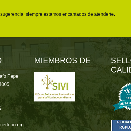
o sugerencia, siempre estamos encantados de atenderte.
O
MIEMBROS DE
SELL
CALI
rafo Pepe
24005
6
merleon.org