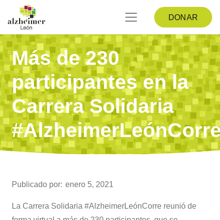
DONAR
Más de 230
participantes en la
Carrera Solidaria
#AlzheimerLeónCorr
Publicado por:
enero 5, 2021
La Carrera Solidaria #AlzheimerLeónCorre reunió de
forma virtual a más de 230 participantes, que se