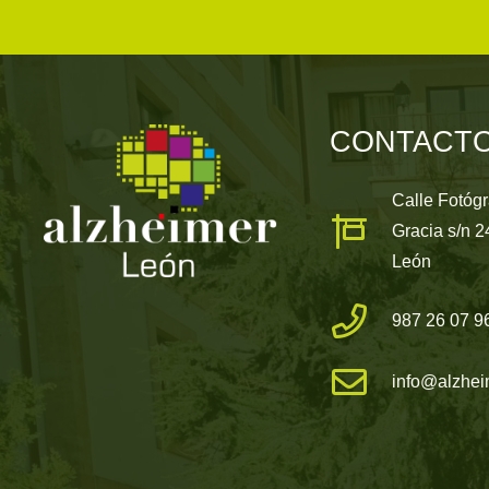
CONTACT
Calle Fotóg
Gracia s/n 
León
987 26 07 9
info@alzhei