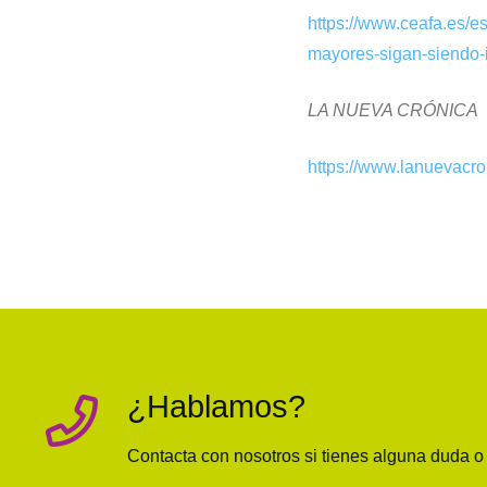
https://www.ceafa.es/e
mayores-sigan-siendo-
LA NUEVA CRÓNICA
https://www.lanuevacro
¿Hablamos?
Contacta con nosotros si tienes alguna duda 