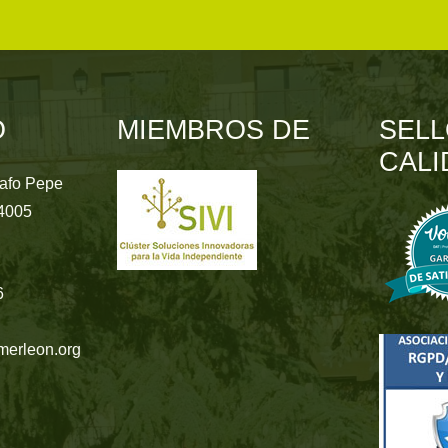
O
MIEMBROS DE
SELL
CALI
rafo Pepe
24005
6
merleon.org