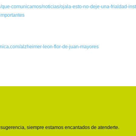
s/que-comunicamos/noticias/ojala-esto-no-deje-una-frialdad-ins
importantes
nica.com/alzheimer-leon-flor-de-juan-mayores
o sugerencia, siempre estamos encantados de atenderte.