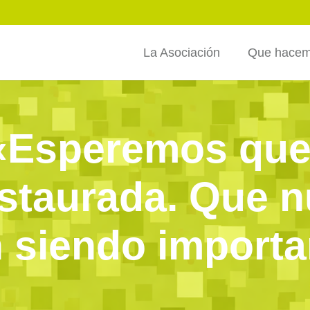
La Asociación
Que hace
 «Esperemos que
nstaurada. Que 
 siendo importa