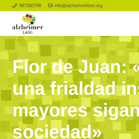
987260796
info@alzheimerleon.org
Flor de Juan:
una frialdad i
mayores sigan
sociedad»