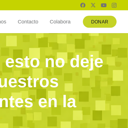
mos
Contacto
Colabora
DONAR
 esto no deje
nuestros
ntes en la