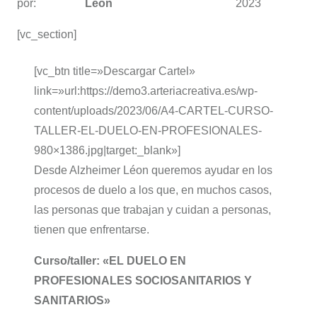
por:
León
2023
[vc_section]
[vc_btn title=»Descargar Cartel»
link=»url:https://demo3.arteriacreativa.es/wp-
content/uploads/2023/06/A4-CARTEL-CURSO-
TALLER-EL-DUELO-EN-PROFESIONALES-
980×1386.jpg|target:_blank»]
Desde Alzheimer Léon queremos ayudar en los
procesos de duelo a los que, en muchos casos,
las personas que trabajan y cuidan a personas,
tienen que enfrentarse.
Curso/taller: «EL DUELO EN
PROFESIONALES SOCIOSANITARIOS Y
SANITARIOS»