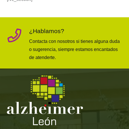
¿Hablamos?
Contacta con nosotros si tienes alguna duda
o sugerencia, siempre estamos encantados
de atenderte.