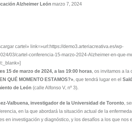
cación Alzheimer León
marzo 7, 2024
cargar cartel» link=»url:https://demo3.arteriacreativa.es/wp-
2024/03/cartel-conferencia-15-marzo-2024-Alzheimer-en-que-
t:_blank»]
es 15 de marzo de 2024, a las 19:00 horas
, os invitamos a la
¿EN QUÉ MOMENTO ESTAMOS?»
, que tendrá lugar en el
Saló
iento de León
(calle Alfonso V, nº 3).
ínez-Valbuena, investigador de la Universidad de Toronto
, s
nferencia, en la que abordará la situación actual de la enfermed
es en investigación y diagnóstico, y los desafíos a los que nos 