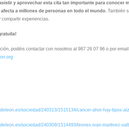
istir y aprovechar esta cita tan importante para conocer 
afecta a millones de personas en todo el mundo.
También s
 compartir experiencias.
gratuita!
ión, podéis contactar con nosotros al 987 26 07 96 o por email
eon.org
iodeleon.es/sociedad/240313/1515134/cancer-ahor-hay-tipos-al
iodeleon.es/sociedad/240309/1514493/leones-ivan-martinez-val