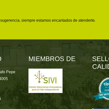
o sugerencia, siempre estamos encantados de atenderte.
O
MIEMBROS DE
SELL
CALI
rafo Pepe
24005
6