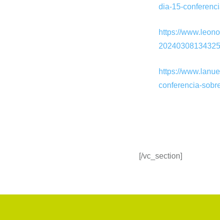
dia-15-conferenci
https://www.leono
20240308134325-
https://www.lanue
conferencia-sob
[/vc_section]