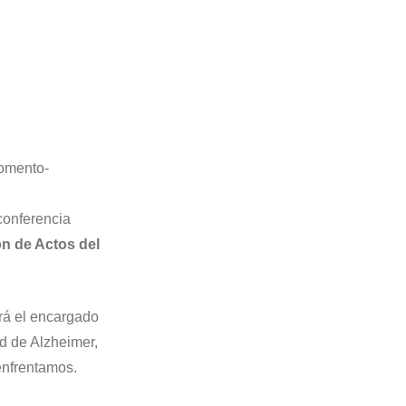
momento-
 conferencia
n de Actos del
erá el encargado
ad de Alzheimer,
enfrentamos.