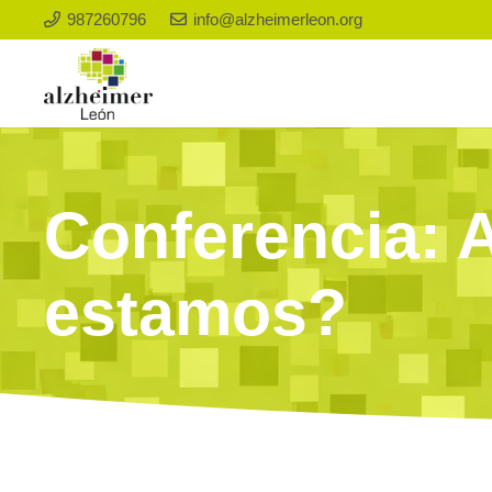
987260796
info@alzheimerleon.org
Conferencia: 
estamos?