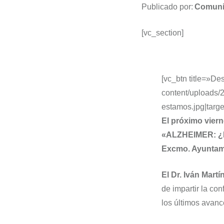
Publicado por:
Comuni
[vc_section]
[vc_btn title=»Des
content/uploads/
estamos.jpg|targe
El próximo viern
«ALZHEIMER: 
Excmo. Ayuntam
El Dr. Iván Mart
de impartir la co
los últimos avanc