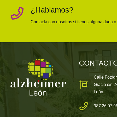
¿Hablamos?
Contacta con nosotros si tienes alguna duda 
CONTACT
Calle Fotóg
Gracia s/n 
León
987 26 07 9