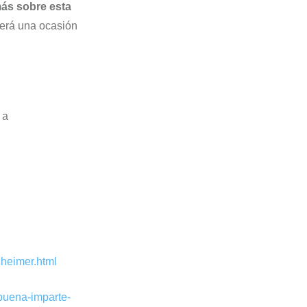
más sobre esta
erá una ocasión
 a
zheimer.html
buena-imparte-