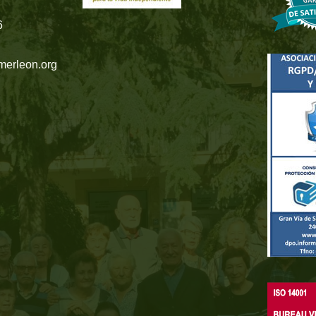
6
merleon.org