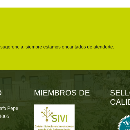
o sugerencia, siempre estamos encantados de atenderte.
O
MIEMBROS DE
SELL
CALI
rafo Pepe
24005