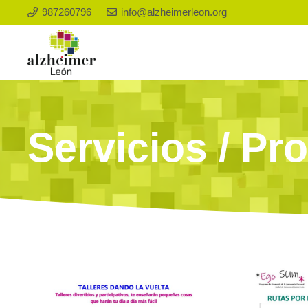
987260796
info@alzheimerleon.org
Servicios / P