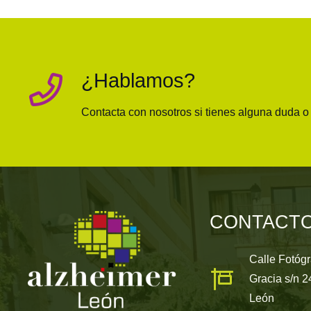
¿Hablamos?
Contacta con nosotros si tienes alguna duda 
CONTACT
Calle Fotóg
Gracia s/n 
León