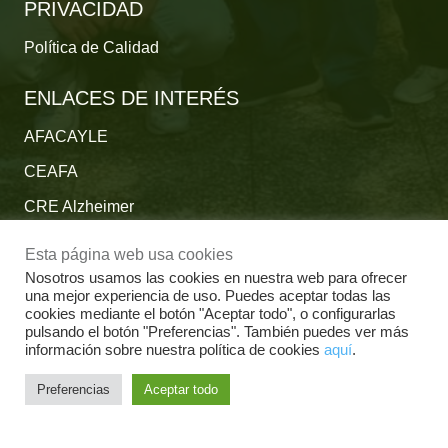
PRIVACIDAD
Política de Calidad
ENLACES DE INTERÉS
AFACAYLE
CEAFA
CRE Alzheimer
Fundación Reina Sofía
Esta página web usa cookies
Fundación Cien
Nosotros usamos las cookies en nuestra web para ofrecer
una mejor experiencia de uso. Puedes aceptar todas las
Plataforma del Voluntariado de España
cookies mediante el botón "Aceptar todo", o configurarlas
pulsando el botón "Preferencias". También puedes ver más
Fundación Por un Mañana sin Alzheimer
información sobre nuestra política de cookies
aquí
.
Fundación Tase
Preferencias
Aceptar todo
Alzheimer Europe