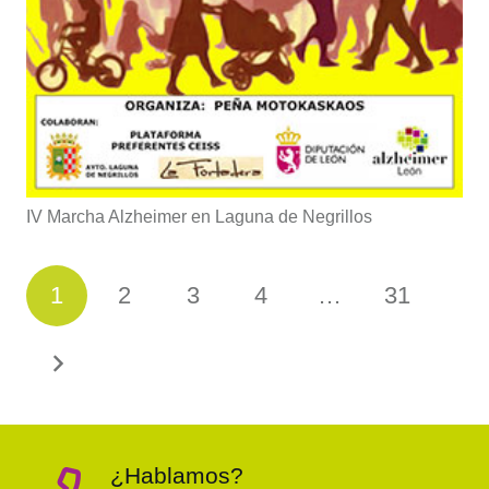
IV Marcha Alzheimer en Laguna de Negrillos
1
2
3
4
…
31
¿Hablamos?